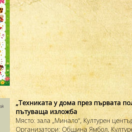
„Техниката у дома през първата пол
пътуваща изложба
Място: зала „Минало“, Културен център
Организатори: Община Ямбол, Културе