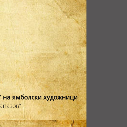
“ на ямболски художници
апазов“