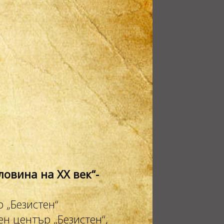
овина на XX век“-
 „Безистен“
н център „Безистен“,