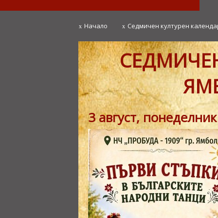
Начало
Седмичен културен календа
x
x
СЕДМИЧЕН
ЯМБ
3 август, понеделник