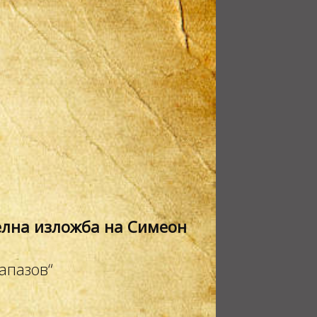
елна изложба на Симеон
апазов“