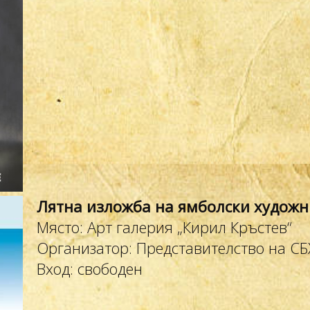
Лятна изложба на ямболски худож
Място: Арт галерия „Кирил Кръстев“
Организатор: Представителство на С
Вход: свободен