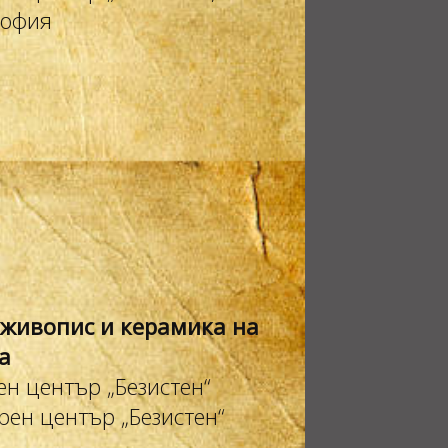
София
 живопис и керамика на
а
ен център „Безистен“
ен център „Безистен“