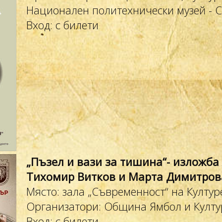
Национален политехнически музей - 
Вход: с билети
„Пъзел и вази за тишина“- изложба
Тихомир Витков и Марта Димитров
Място: зала „Съвременност“ на Култур
Организатори: Община Ямбол и Култур
Вход: с билети