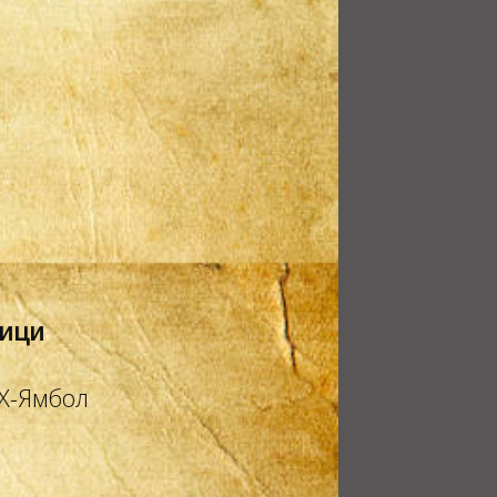
ници
БХ-Ямбол